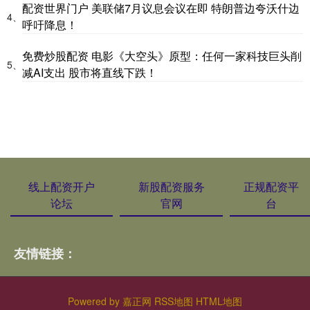
配资世界门户 美联储7月议息会议在即 特朗普边夸沃什边
4、
呼吁降息！
免费炒股配资 电影《大空头》原型：任何一家科技巨头削
5、
减AI支出 股市将直线下跌！
线上配资开户
新股配资服务
正规配资平
论坛
官网
台
友情链接：
Powered by
嘉正网
RSS地图
HTML地图