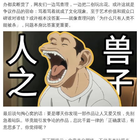
办都卖断货了，网友们一边骂查理，一边把二创玩出花。或许这就是
争议作品的宿命：骂着骂着就成了文化现象。至于艺术价值和观众口
碑谁对谁错？或许根本没答案——就像查理问的「为什么只有人类不
能被杀」，问题本身比答案更重要。
最后说句掏心窝的话：要是哪天你发现一部作品让人又爱又恨，先别
急着站队。毕竟能引发争论的作品，总比千篇一律的「正确废话」有
意思多了。你觉得呢？
嘉正网提示：文章来自网络，不代表本站观点。