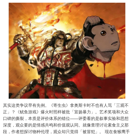
其实这类争议早有先例。《寄生虫》拿奥斯卡时不也有人骂「三观不
正」？《鱿鱼游戏》爆火时照样被批「宣扬暴力」。艺术奖项和大众
口碑的撕裂，本质是评价体系的错位——评委看的是叙事实验和思想
深度，观众要的是情感共鸣和价值观认同。就像查理讨论素食主义那
段，作者想探讨物种伦理，观众却只觉得「被冒犯」。 现在食猴鹰手