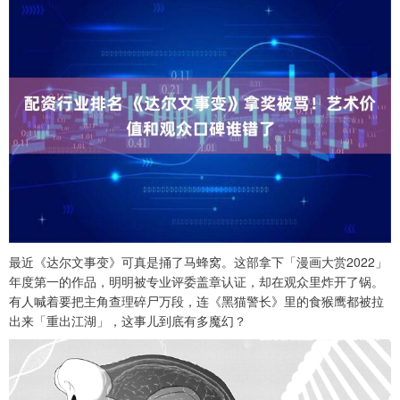
最近《达尔文事变》可真是捅了马蜂窝。这部拿下「漫画大赏2022」
年度第一的作品，明明被专业评委盖章认证，却在观众里炸开了锅。
有人喊着要把主角查理碎尸万段，连《黑猫警长》里的食猴鹰都被拉
出来「重出江湖」，这事儿到底有多魔幻？