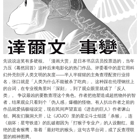
先说说这奖有多硬核。「漫画大赏」是日本书店店员投票选的，当年
力压《蓦然回首》这种后来电影化的热门作品。评委看中的是它用科
幻外壳剖开人类文明的灰度——半人半猩猩的主角查理配资行业排
名，张口就是「人类为什么不能被杀了吃肉」。这种踩在伦理钢丝上
的台词，在专业视角里叫「深刻」，到了观众眼里就成了「反人
类」。 争议最凶的要数查理这个角色。作者把他塑造成超然物外的智
者，结果观众只看到个「伪人感」爆棚的怪物。有人扒出作者之前的
作品就爱搞极端设定，现在民间声望直追《进击的巨人》作者谏山
创。网友们脑洞大开，让《JOJO》里的星尘斗士组团「杀猴」，连
《崩坏：星穹铁道》的乱破都因为「打猴子专业户」的人设翻红。最
绝的是食猴鹰，靠着「最好吃的猴头」这句古早台词，成了反查理联
盟的精神图腾。