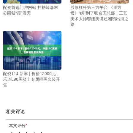
配资首选门户网站 挂榜岭森林
股票杠杆第三方平台 《皿方
公园紫“霞”漫天
罍》“绣”到了联合国总部！工艺
美术大师邬建美讲述湘绣出海之
路
配资114 新车 | 售价12000元，
乐道L90黑骑士专属曜黑套装开
售
相关评论
本文评分
*