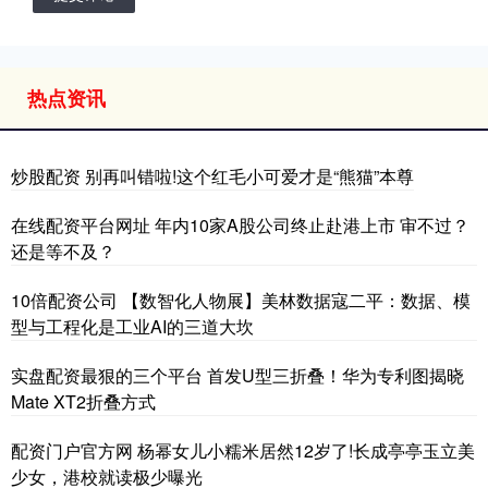
热点资讯
炒股配资 别再叫错啦!这个红毛小可爱才是“熊猫”本尊
在线配资平台网址 年内10家A股公司终止赴港上市 审不过？
还是等不及？
10倍配资公司 【数智化人物展】美林数据寇二平：数据、模
型与工程化是工业AI的三道大坎
实盘配资最狠的三个平台 首发U型三折叠！华为专利图揭晓
Mate XT2折叠方式
配资门户官方网 杨幂女儿小糯米居然12岁了!长成亭亭玉立美
少女，港校就读极少曝光