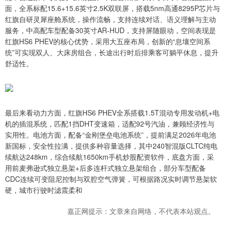
面，全系标配15.6+15.6英寸2.5K双联屏，搭载5nm高通8295P芯片与
红旗自研灵犀座舱系统，操作流畅，支持连续对话、语义理解与主动
服务，中高配车型配备30英寸AR-HUD，支持屏随眼动，空间表现是
红旗HS6 PHEV的核心优势，采用大五座布局，创新的“息壤空间系
统”可实现双人、大床房组合，长途出行时后排乘客可躺平休息，提升
舒适性。
最后来看动力方面，红旗HS6 PHEV全系搭载1.5T混动专用发动机+电
机的插混系统，匹配1挡DHT变速箱，适配92号汽油，兼顾经济性与
实用性。电池方面，配备“金刚堡垒电池系统”，提前满足2026年电池
新国标，安全性拉满，提供多种容量选择，其中240智混版CLTC纯电
续航达248km，综合续航1650km手机炒股配资软件，底盘方面，采
用前麦弗逊式独立悬架+后多连杆式独立悬架组合，部分车型配备
CDC连续可变阻尼控制与双腔空气弹簧，可根据路况实时调节悬架软
硬，城市行驶时滤震柔和
嘉正网提示：文章来自网络，不代表本站观点。