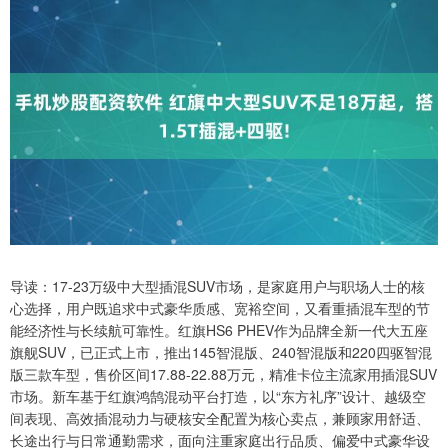
导读：17-23万级中大型插混SUV市场，是家庭用户与职场人士的核
心选择，用户既追求中式豪华质感、宽裕空间，又看重插混车型的节
能经济性与长续航可靠性。红旗HS6 PHEV作为品牌全新一代大五座
旗舰SUV，已正式上市，推出145智混版、240智混版和220四驱智混
版三款车型，售价区间17.88-22.88万元，精准卡位主流家用插混SUV
市场。新车基于红旗鸿鹄混动平台打造，以“东方礼序”设计、越级空
间表现、高效插混动力与硬核安全配置为核心卖点，兼顾家用舒适、
长途出行与日常通勤需求，面向注重家庭出行品质、偏爱中式豪华设