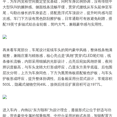
平，为车内宽裕空间奠定坚实基础，同时车身比例协调，没有传统中
大型SUV的臃肿感。侧面线条流畅平缓，贯穿式腰线从车头延伸至车
尾，勾勒出修长的车身姿态，搭配悬浮式车顶设计，提升时尚感与层
次感。车门下方设有黑色防刮擦护板，日常通勤可有效避免剐蹭，搭
配19英寸多辐式铝合金轮毂，简约大气，兼顾豪华感与实用性。
再来看车尾部分，车尾设计延续车头的简约豪华风格，整体线条饱满
规整，兼顾庄重与精致感，核心亮点是“凤翎”贯穿式LED尾灯组，线
条修长流畅，内部采用细腻的光影设计，点亮后宛如凤翎舒展，夜间
辨识度极高，与车头龙睛大灯形成呼应，凸显东方美学底蕴。后包围
层次分明，上方为车身同色，下方为熏黑饰板搭配银色护板，与车头
护板形成呼应，提升整体协调性。后备厢采用分层式设计，常规容积
503L，隐藏式储物空间49L，放倒后排后扩展容积可达1977L。
进入车内，内饰以“东方颐和”为设计理念，遵循形式让位于舒适与功
能，营造豪华专属的驾乘氛围。中控台采用对称式布局，智能配置方