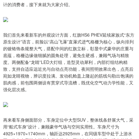
计的消费者，接下来就为大家介绍。
我们首先来看新车的外观设计方面，红旗HS6 PHEV延续家族式“东方
原生设计”语言，前脸以“高山飞瀑”直瀑式进气格栅为核心，纵向排列
的镀铬饰条规整大气，搭配中间的红旗立标，彰显中式豪华的庄重与
底蕴，格栅边缘做细腻的圆角处理，避免生硬感，兼顾气场与精致
度。两侧配备“龙睛”LED大灯组，造型灵动犀利，内部灯组结构精
致，支持自适应远近光与自动点亮功能，夜间照明效果出色，点亮后
宛如龙睛视物，辨识度拉满。发动机舱盖上隆起的筋线勾勒出饱满的
肌肉感，前包围两侧设有贯穿式导流槽，既优化空气动力学性能，又
强化层次感。
再来看车身侧面部分，车身定位中大型SUV，整体线条舒展大气，采
用“船式车身”设计，兼顾豪华气场与空间实用性。车身尺寸为
4925×1970×1740mm，轴距达2925mm，在同级车型中处于上游水