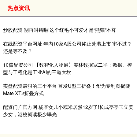
热点资讯
炒股配资 别再叫错啦!这个红毛小可爱才是“熊猫”本尊
在线配资平台网址 年内10家A股公司终止赴港上市 审不过？
还是等不及？
10倍配资公司 【数智化人物展】美林数据寇二平：数据、模
型与工程化是工业AI的三道大坎
实盘配资最狠的三个平台 首发U型三折叠！华为专利图揭晓
Mate XT2折叠方式
配资门户官方网 杨幂女儿小糯米居然12岁了!长成亭亭玉立美
少女，港校就读极少曝光