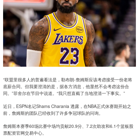
“联盟里很多人的普遍看法是，勒布朗-詹姆斯应该考虑接受一份老将
底薪合同。但我要澄清的是，据各方消息，他显然不会考虑这份合
同。”菲舍尔在节目中说道。“我只想直截了当地澄清一下事实。”
近日，ESPN名记Shams Charania 透露，在NBA正式休赛期开始之
前，詹姆斯的团队已经收到了许多争冠球队的问询。
詹姆斯本赛季60场比赛中场均贡献20.9分、7.2次助攻和6.1个篮板股
票配资官网交易中心。