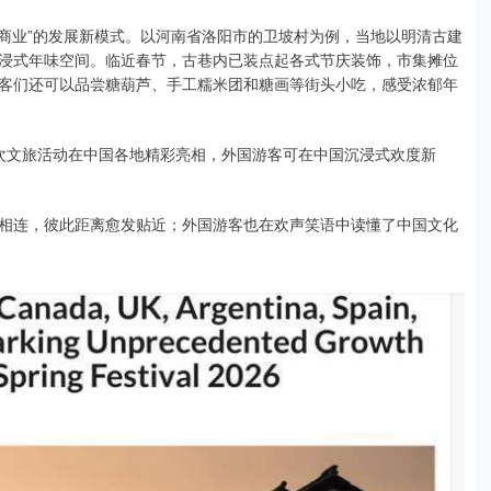
业”的发展新模式。以河南省洛阳市的卫坡村为例，当地以明清古建
浸式年味空间。临近春节，古巷内已装点起各式节庆装饰，市集摊位
客们还可以品尝糖葫芦、手工糯米团和糖画等街头小吃，感受浓郁年
文旅活动在中国各地精彩亮相，外国游客可在中国沉浸式欢度新
连，彼此距离愈发贴近；外国游客也在欢声笑语中读懂了中国文化