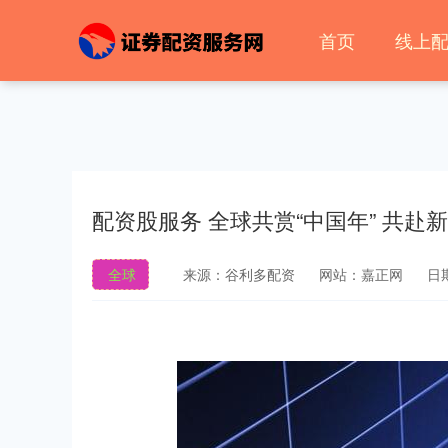
首页
线上
配资股服务 全球共赏“中国年” 共赴
全球
来源：谷利多配资
网站：嘉正网
日期