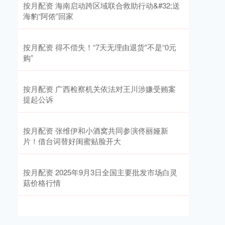
按月配资 海南启动跨区域联合救助行动&#32;送
海豹“阿侬”回家
按月配资 得不偿失！“7天无理由退货”不是“0元
购”
按月配资 广西检察机关依法对王川涉嫌受贿案
提起公诉
按月配资 张维伊和小酒窝共同参演佟丽娅新
片！借台词替好闺蜜贴脸开大
按月配资 2025年9月3日全国主要批发市场白灵
菇价格行情