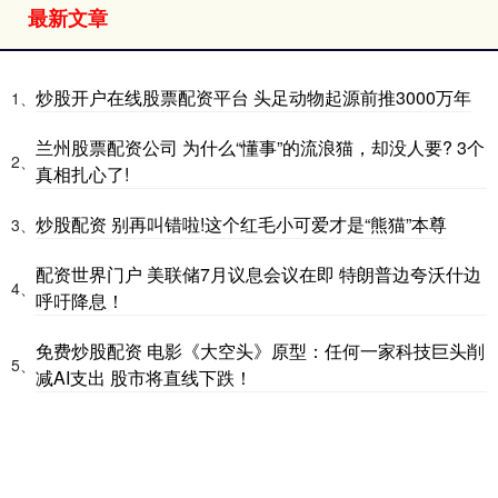
最新文章
炒股开户在线股票配资平台 头足动物起源前推3000万年
1、
兰州股票配资公司 为什么“懂事”的流浪猫，却没人要? 3个
2、
真相扎心了!
炒股配资 别再叫错啦!这个红毛小可爱才是“熊猫”本尊
3、
配资世界门户 美联储7月议息会议在即 特朗普边夸沃什边
4、
呼吁降息！
免费炒股配资 电影《大空头》原型：任何一家科技巨头削
5、
减AI支出 股市将直线下跌！