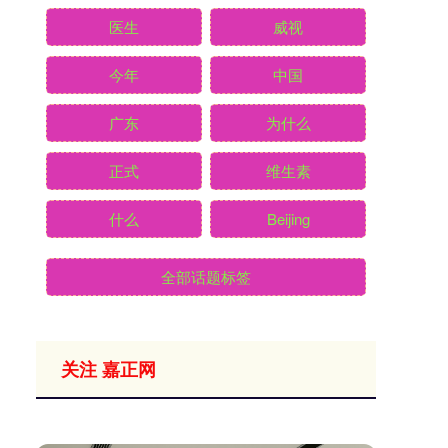
医生
威视
今年
中国
广东
为什么
正式
维生素
什么
Beijing
全部话题标签
关注 嘉正网