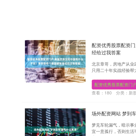
配资优秀股票配资门
经给过我答案
北京章哥，房地产从业
只用二十年实战经验帮大
配资优秀股票配资门
查看：
180
分类：
新
场外配资网站 梦到
梦见车轮漏气，暗示事
宜一意孤行，否则生活