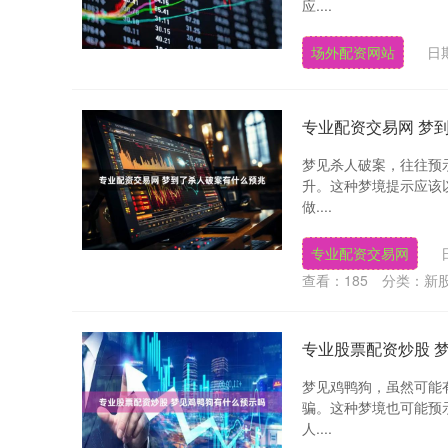
应....
场外配资网站
日期
专业配资交易网 梦
梦见杀人破案，往往预
升。这种梦境提示应该
做....
专业配资交易网
查看：
185
分类：
新
专业股票配资炒股 
梦见鸡鸭狗，虽然可能
骗。这种梦境也可能预
人....