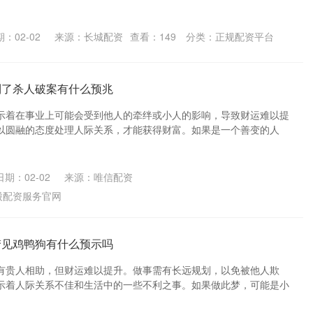
：02-02
来源：长城配资
查看：
149
分类：
正规配资平台
到了杀人破案有什么预兆
示着在事业上可能会受到他人的牵绊或小人的影响，导致财运难以提
以圆融的态度处理人际关系，才能获得财富。如果是一个善变的人
日期：02-02
来源：唯信配资
股配资服务官网
梦见鸡鸭狗有什么预示吗
有贵人相助，但财运难以提升。做事需有长远规划，以免被他人欺
示着人际关系不佳和生活中的一些不利之事。如果做此梦，可能是小