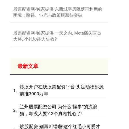
股票配资网-独家提供 东西城平房院落再利用的
困境：路径、业态与政策瓶颈待突破
股票配资网-独家提供 一天之内, Meta痛失两员
大将, 小扎钞能力失效?
最新文章
炒股开户在线股票配资平台 头足动物起源
1、
前推3000万年
兰州股票配资公司 为什么“懂事”的流浪
2、
猫，却没人要? 3个真相扎心了!
炒股配资 别再叫错啦!这个红毛小可爱才