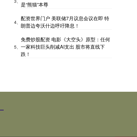
3、
是“熊猫”本尊
配资世界门户 美联储7月议息会议在即 特
4、
朗普边夸沃什边呼吁降息！
免费炒股配资 电影《大空头》原型：任何
一家科技巨头削减AI支出 股市将直线下
5、
跌！