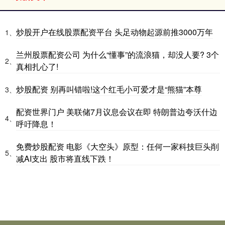
炒股开户在线股票配资平台 头足动物起源前推3000万年
1、
兰州股票配资公司 为什么“懂事”的流浪猫，却没人要? 3个
2、
真相扎心了!
炒股配资 别再叫错啦!这个红毛小可爱才是“熊猫”本尊
3、
配资世界门户 美联储7月议息会议在即 特朗普边夸沃什边
4、
呼吁降息！
免费炒股配资 电影《大空头》原型：任何一家科技巨头削
5、
减AI支出 股市将直线下跌！