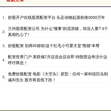
炒股开户在线股票配资平台 头足动物起源前推3000万年
1、
兰州股票配资公司 为什么“懂事”的流浪猫，却没人要? 3个
2、
真相扎心了!
炒股配资 别再叫错啦!这个红毛小可爱才是“熊猫”本尊
3、
配资世界门户 美联储7月议息会议在即 特朗普边夸沃什边
4、
呼吁降息！
免费炒股配资 电影《大空头》原型：任何一家科技巨头削
5、
减AI支出 股市将直线下跌！