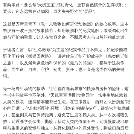
有两条路：要么帮“天线宝宝”成功野化，重获自然赋予的生存权利；
要么让它永远留在动物园，成为失去野性的“展品”。
这就是齐新章笔下《教一只猞猁如何忘记动物园》的核心叙事。这本
书没有一波三折的故事情节，却用最质朴的纪实笔触，缓缓勾勒出生
命与守护的重量，让人在动容之余，不断思考人与自然的相处之道。
于读者而言，以“生命救赎”为主题的纪实作品并不鲜见，如记录熊猫
野化历程的《熊猫回家路》、讲述候鸟迁徙守护故事的《鸟类的迁徙
之旅》，以及聚焦濒危物种保护的《最后的熊猫》，都属于这类作
品。而生命、自由、守护、别离、责任，也一直是这类作品的关键
词。
每一场野生动物的救助，往往都伴随着艰难的抉择与漫长的坚守，这
本书中的故事也不例外。“天线宝宝”刚到动物园时，怯生生地依赖着
人类的投喂，连捕猎本能都已生疏。在它康复后，西野团队扮演起“狠
心的导师”：他们模拟野外环境，训练它的捕猎技巧，锻炼它的抗寒能
力，甚至刻意与它保持距离，避免它过度依赖人类。从一次次捕猎失
败，到逐渐学会伏击、撕咬；从对人类的依依不舍，到慢慢展现出猞
猁与生俱来的警惕与独立；从野化训练中的意外受伤，到放归前最后