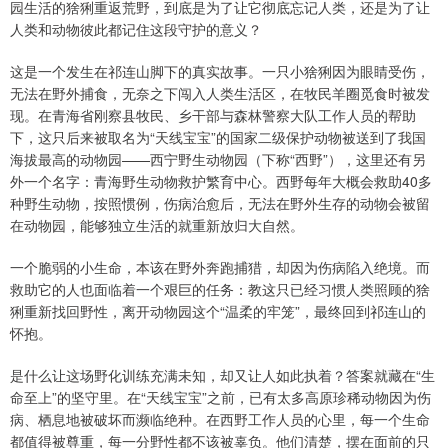
园生活的猞猁重返荒野，到底是为了让它彻底忘记人类，还是为了让
人类和动物彼此都记住这段守护的意义？
这是一个发生在祁连山脚下的真实故事。一只小猞猁因为眼睛受伤，
无法在野外捕食，无奈之下闯入人类生活区，在牧民羊圈觅食时被发
现。在青海省刚察县牧民、乡干部与森林警察大队工作人员的帮助
下，这只后来被取名为“天线宝宝”的国家二级保护动物被送到了我国
海拔最高的动物园——西宁野生动物园（下称“西野”），这里还有另
外一个名字：青海野生动物救护繁育中心。西野每年大概会救助40多
种野生动物，按照惯例，伤病治愈后，无法在野外生存的动物会被留
在动物园，能够独立生活的就重新放归大自然。
一个脆弱的小生命，本该在野外奔跑捕猎，却因为伤病陷入绝境。而
救助它的人也面临着一个艰巨的任务：教这只已经习惯人类照顾的猞
猁重新找回野性，离开动物园这个“温柔的牢笼”，最终回到祁连山的
怀抱。
是什么让这场野化训练充满未知，却又让人如此执着？答案就藏在“生
命至上”的坚守里。在“天线宝宝”之前，已有太多高原珍稀动物因为伤
病、栖息地被破坏而濒临绝种。在西野工作人员的心里，每一个生命
都值得被尊重，每一分野性都不该被辜负。他们清楚，摆在面前的只