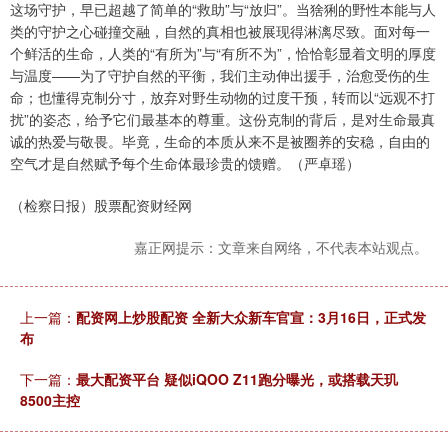
这场守护，早已超越了简单的“救助”与“放归”。当猞猁的野性本能与人
类的守护之心碰撞交融，自然的真相也被展现得淋漓尽致。面对每一
个鲜活的生命，人类的“有所为”与“有所不为”，恰恰彰显着文明的厚度
与温度——为了守护自然的平衡，我们主动伸出援手，治愈受伤的生
命；也懂得克制分寸，放弃对野生动物的过度干预，转而以“远观不打
扰”的姿态，给予它们最基本的尊重。这份克制的背后，是对生命最真
诚的热爱与敬畏。毕竟，生命的本质从来不是被圈养的安稳，自由的
空气才是自然赋予每个生命体最珍贵的馈赠。（严卓瑶）
（检察日报）股票配资财经网
嘉正网提示：文章来自网络，不代表本站观点。
上一篇：
配资网上炒股配资 全新大众新车官宣：3月16日，正式发
布
下一篇：
最大配资平台 疑似iQOO Z11跑分曝光，或搭载天玑
8500主控