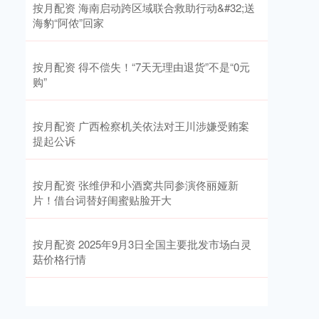
按月配资 海南启动跨区域联合救助行动&#32;送
海豹“阿侬”回家
按月配资 得不偿失！“7天无理由退货”不是“0元
购”
按月配资 广西检察机关依法对王川涉嫌受贿案
提起公诉
按月配资 张维伊和小酒窝共同参演佟丽娅新
片！借台词替好闺蜜贴脸开大
按月配资 2025年9月3日全国主要批发市场白灵
菇价格行情