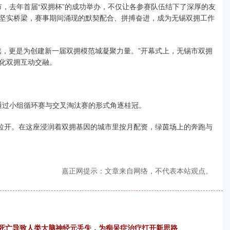
城市，去年首届“双拥杯”的成功举办，不仅让各参赛队伍结下了深厚的友
坚实桥梁，赛事期间涌现的默契配合、拼搏奋进，成为无锡双拥工作
续，更是为创建新一届双拥模范城凝聚力量。”开幕式上，无锡市双拥
化双拥互动交融。
将通过小组循环赛与交叉淘汰赛的形式角逐桂冠。
式拉开。在这座浸润着双拥基因的城市里按月配资，绿茵场上的奔跑与
嘉正网提示：文章来自网络，不代表本站观点。
—铁死亡导致人类大脑神经元丢失，为痴呆症治疗打开新思路