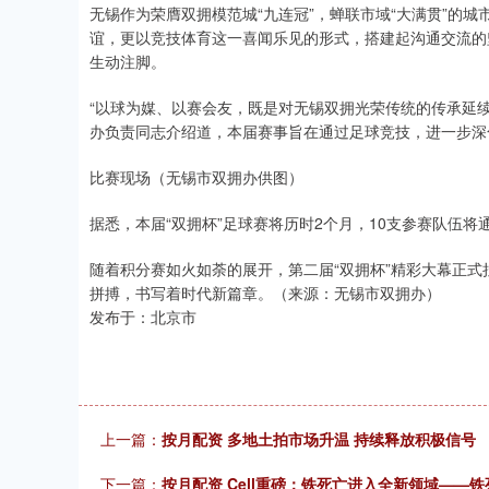
无锡作为荣膺双拥模范城“九连冠”，蝉联市域“大满贯”的
谊，更以竞技体育这一喜闻乐见的形式，搭建起沟通交流的
生动注脚。
“以球为媒、以赛会友，既是对无锡双拥光荣传统的传承延
办负责同志介绍道，本届赛事旨在通过足球竞技，进一步深
比赛现场（无锡市双拥办供图）
据悉，本届“双拥杯”足球赛将历时2个月，10支参赛队伍
随着积分赛如火如荼的展开，第二届“双拥杯”精彩大幕正
拼搏，书写着时代新篇章。（来源：无锡市双拥办）
发布于：北京市
上一篇：
按月配资 多地土拍市场升温 持续释放积极信号
下一篇：
按月配资 Cell重磅：铁死亡进入全新领域—