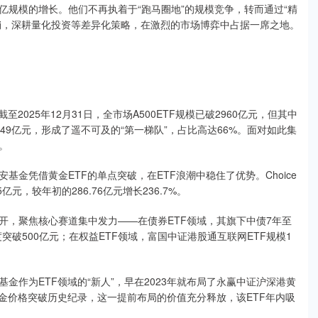
规模的增长。他们不再执着于“跑马圈地”的规模竞争，转而通过“精
营销，深耕量化投资等差异化策略，在激烈的市场博弈中占据一席之地。
025年12月31日，全市场A500ETF规模已破2960亿元，但其中
9亿元，形成了遥不可及的“第一梯队”，占比高达66%。面对如此集
。
金凭借黄金ETF的单点突破，在ETF浪潮中稳住了优势。Choice
亿元，较年初的286.76亿元增长236.7%。
开，聚焦核心赛道集中发力——在债券ETF领域，其旗下中债7年至
度突破500亿元；在权益ETF领域，富国中证港股通互联网ETF规模1
作为ETF领域的“新人”，早在2023年就布局了永赢中证沪深港黄
金价格突破历史纪录，这一提前布局的价值充分释放，该ETF年内吸