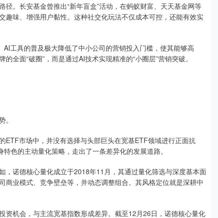
路径。长安基金曾推出“新年盲盒”活动，在蚂蚁财富、天天基金网等
交趣味、增强用户黏性。这种社交化玩法不仅成本可控，还能有效实
。AI工具的普及极大降低了中小公司的营销投入门槛，使其能够高
的全面“破圈”，而是通过AI技术实现精准的“小圈层”营销突破。
势。
ETF市场中，并没有选择与头部巨头在宽基ETF领域进行正面抗
自身特色的主动量化策略，走出了一条差异化的发展道路。
，诺德核心量化成立于2018年11月，其通过量化筛选与深度基本面
司商业模式、竞争壁垒等，并动态调整组合。其风格定位就是深耕中
投资机会，与主流宽基指数形成差异。截至12月26日，诺德核心量化