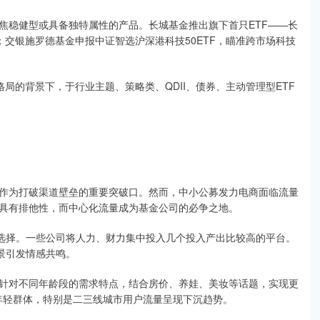
焦稳健型或具备独特属性的产品。长城基金推出旗下首只ETF——长
；交银施罗德基金申报中证智选沪深港科技50ETF，瞄准跨市场科技
格局的背景下，于行业主题、策略类、QDII、债券、主动管理型ETF
作为打破渠道壁垒的重要突破口。然而，中小公募发力电商面临流量
具有排他性，而中心化流量成为基金公司的必争之地。
智选择。一些公司将人力、财力集中投入几个投入产出比较高的平台。
景引发情感共鸣。
针对不同年龄段的需求特点，结合房价、养娃、美妆等话题，实现更
的年轻群体，特别是二三线城市用户流量呈现下沉趋势。