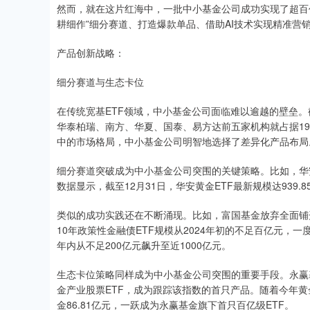
然而，就在这片红海中，一批中小基金公司成功实现了超百亿
耕细作”细分赛道、打造爆款单品、借助AI技术实现精准
产品创新战略：
细分赛道与生态卡位
在传统宽基ETF领域，中小基金公司面临难以逾越的壁垒。截至2
华泰柏瑞、南方、华夏、国泰、易方达前五家机构就占据194
中的市场格局，中小基金公司明智地选择了差异化产品布局
细分赛道突破成为中小基金公司突围的关键策略。比如，华安基
数据显示，截至12月31日，华安黄金ETF最新规模达939.85
类似的成功实践还在不断涌现。比如，富国基金放弃全面铺
10年政策性金融债ETF规模从2024年初的不足百亿元，一
年内从不足200亿元飙升至近1000亿元。
生态卡位策略同样成为中小基金公司突围的重要手段。永赢基金
金产业股票ETF，成为跟踪该指数的首只产品。随着今年黄
金86.81亿元，一跃成为永赢基金旗下首只百亿级ETF。