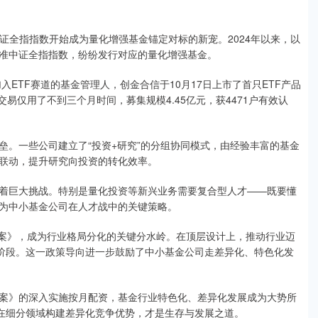
中证全指指数开始成为量化增强基金锚定对标的新宠。2024年以来，以
准中证全指指数，纷纷发行对应的量化增强基金。
入ETF赛道的基金管理人，创金合信于10月17日上市了首只ETF产品
交易仅用了不到三个月时间，募集规模4.45亿元，获4471户有效认
垒。一些公司建立了“投资+研究”的分组协同模式，由经验丰富的基金
联动，提升研究向投资的转化效率。
着巨大挑战。特别是量化投资等新兴业务需要复合型人才——既要懂
为中小基金公司在人才战中的关键策略。
方案》，成为行业格局分化的关键分水岭。在顶层设计上，推动行业迈
新阶段。这一政策导向进一步鼓励了中小基金公司走差异化、特色化发
案》的深入实施按月配资，基金行业特色化、差异化发展成为大势所
，在细分领域构建差异化竞争优势，才是生存与发展之道。