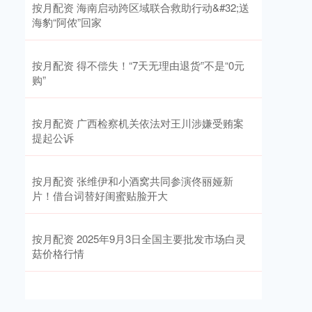
按月配资 海南启动跨区域联合救助行动&#32;送
海豹“阿侬”回家
按月配资 得不偿失！“7天无理由退货”不是“0元
购”
按月配资 广西检察机关依法对王川涉嫌受贿案
提起公诉
按月配资 张维伊和小酒窝共同参演佟丽娅新
片！借台词替好闺蜜贴脸开大
按月配资 2025年9月3日全国主要批发市场白灵
菇价格行情