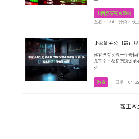
山西股票配资网站
查看：
134
分类：
线
哪家证券公司最正规 
你有没有发现一个奇怪
几乎个个都是圆滚滚的
公....
为啥
日期：01-2
嘉正网