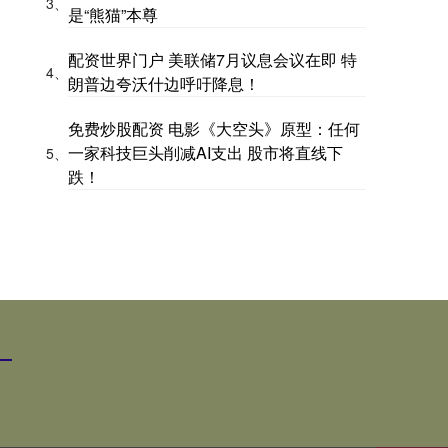
3、
是“熊猫”本尊
配资世界门户 美联储7月议息会议在即 特
4、
朗普边夸沃什边呼吁降息！
免费炒股配资 电影《大空头》原型：任何
一家科技巨头削减AI支出 股市将直线下
5、
跌！