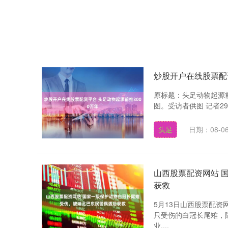
炒股开户在线股票配资
原标题：头足动物起源前
图。受访者供图 记者2
头足
日期：08-0
山西股票配资网站 
获救
5月13日山西股票配
只受伤的白冠长尾雉，
业....