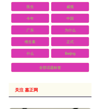
医生
威视
今年
中国
广东
为什么
维生素
正式
什么
Beijing
全部话题标签
关注 嘉正网