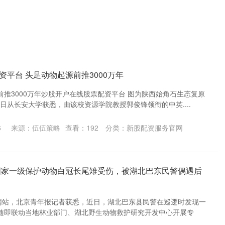
平台 头足动物起源前推3000万年
推3000万年炒股开户在线股票配资平台 图为陕西始角石生态复原
9日从长安大学获悉，由该校资源学院教授郭俊锋领衔的中英....
6
来源：伍伍策略
查看：
192
分类：
新股配资服务官网
国家一级保护动物白冠长尾雉受伤，被湖北巴东民警偶遇后
资网站，北京青年报记者获悉，近日，湖北巴东县民警在巡逻时发现一
随即联动当地林业部门、湖北野生动物救护研究开发中心开展专