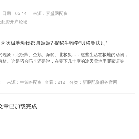
日期：05-14
来源：景盛网配资
上配资开户论坛
为啥极地动物都圆滚滚? 揭秘生物学“贝格曼法则”
的现象：北极熊、企鹅、海豹、北极狐……这些生活在极地的动物，
身材。这是巧合吗？还是说，在零下几十度的冰天雪地里哪家证券
2
来源：牛策略配资
查看：
212
分类：
新股配资服务官网
文章已加载完成