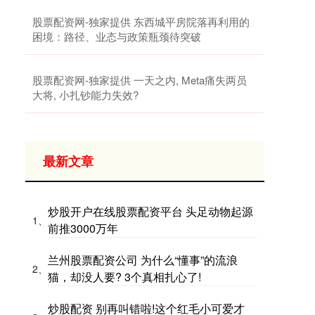
股票配资网-独家提供 东西城平房院落再利用的
困境：路径、业态与政策瓶颈待突破
股票配资网-独家提供 一天之内, Meta痛失两员
大将, 小扎钞能力失效?
最新文章
炒股开户在线股票配资平台 头足动物起源
1、
前推3000万年
兰州股票配资公司 为什么“懂事”的流浪
2、
猫，却没人要? 3个真相扎心了!
炒股配资 别再叫错啦!这个红毛小可爱才