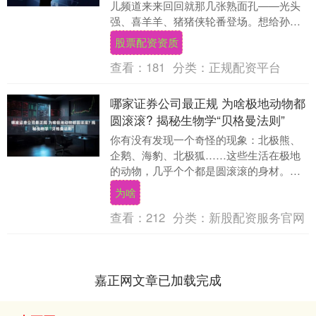
儿频道来来回回就那几张熟面孔——光头
强、喜羊羊、猪猪侠轮番登场。想给孙子
指着屏幕说一句＂这是爷爷小时候追过的
股票配资资质
《灌篮高手》＂，....
查看：
181
分类：
正规配资平台
哪家证券公司最正规 为啥极地动物都
圆滚滚? 揭秘生物学“贝格曼法则”
你有没有发现一个奇怪的现象：北极熊、
企鹅、海豹、北极狐……这些生活在极地
的动物，几乎个个都是圆滚滚的身材。这
是巧合吗？还是说，在零下几十度的冰天
为啥
雪地里哪家证券公....
查看：
212
分类：
新股配资服务官网
嘉正网文章已加载完成