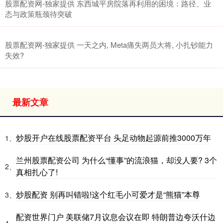
股票配资网-独家提供 东西城平房院落再利用的困境：路径、业
态与政策瓶颈待突破
股票配资网-独家提供 一天之内, Meta痛失两员大将, 小扎钞能力
失效?
最新文章
炒股开户在线股票配资平台 头足动物起源前推3000万年
1、
兰州股票配资公司 为什么“懂事”的流浪猫，却没人要? 3个
2、
真相扎心了!
炒股配资 别再叫错啦!这个红毛小可爱才是“熊猫”本尊
3、
配资世界门户 美联储7月议息会议在即 特朗普边夸沃什边