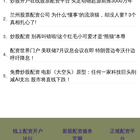
炒股开户在线股票配资平台 头足动物起源前推3000万年
1、
兰州股票配资公司 为什么“懂事”的流浪猫，却没人要? 3个
2、
真相扎心了!
炒股配资 别再叫错啦!这个红毛小可爱才是“熊猫”本尊
3、
配资世界门户 美联储7月议息会议在即 特朗普边夸沃什边
4、
呼吁降息！
免费炒股配资 电影《大空头》原型：任何一家科技巨头削
5、
减AI支出 股市将直线下跌！
线上配资开户
新股配资服务
正规配资平
论坛
官网
台