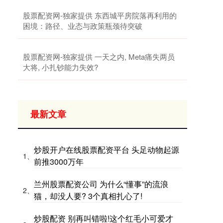
股票配资网-独家提供 东西城平房院落再利用的
困境：路径、业态与政策瓶颈待突破
股票配资网-独家提供 一天之内, Meta痛失两员
大将, 小扎钞能力失效?
最新文章
炒股开户在线股票配资平台 头足动物起源
1、
前推3000万年
兰州股票配资公司 为什么“懂事”的流浪
2、
猫，却没人要? 3个真相扎心了!
炒股配资 别再叫错啦!这个红毛小可爱才