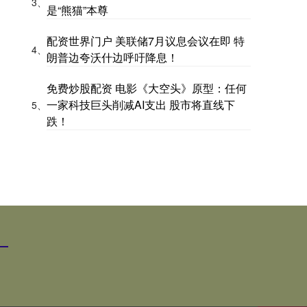
3、
是“熊猫”本尊
配资世界门户 美联储7月议息会议在即 特
4、
朗普边夸沃什边呼吁降息！
免费炒股配资 电影《大空头》原型：任何
一家科技巨头削减AI支出 股市将直线下
5、
跌！