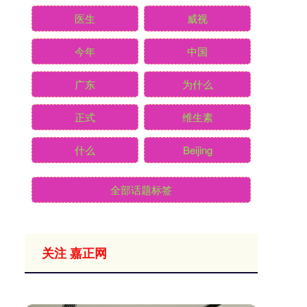
医生
威视
今年
中国
广东
为什么
正式
维生素
什么
Beijing
全部话题标签
关注 嘉正网