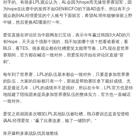
对手的。有很多LPL观众认为，AL会因为hope而无缘世界赛冠军，因
为hope在比赛中的发挥不如GEN和CFO的下路AD选手。所以有不少
观众跑到AL经理爱笑的个人账号下面留言，希望AL明年能够保留上野
中辅，然后更换AD重新打一年。
爱笑直接在评论区当中跟网友们互动，表示今年赢过韩国3大AD的只
有Hope，天天这个强那个强的，我不知道哪个强？想看谁看谁，看
BLG，看TES。很多观众都在吐槽爱笑太能带节奏，LPL现在是世界
赛期间，官方都在喊话一致对外，而爱笑却开始在评论区直接“背
刺”。
每年到了世界赛，LPL的队伍基本都会一致对外，只要是参加世界赛
的队伍，大家的目标都只有一个，那就是帮助赛区拿下最好成绩。尤
其是最近几年，LPL的成绩并不是很好，所以在今年，LPL官方也是特
地组建了陪练团来提高参加世界赛队伍的整体实力，官方也一直喊话
一致对外。
爱笑之前就因多次嘲笑LPL其他队伍被吐槽，BLG赛训总监袁玺曾暗
讽AL经理爱笑：“赢了比赛连麦，输了一键防护。”
朱开爆料多家战队找其做教练