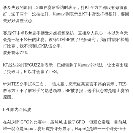
谈及失败的原因，369在赛后采访时表示，打KT全方面都没有做得很
好，送了两个，没拉扯好。Kanavi则表示是KT中野发挥得很好，要回
去好好调整状态。
赛后KT中单Bdd选手接受外媒视频采访，直接杀人诛心：本以为今天
会是一场不轻松的比赛。教练组对BP做了很多研究，我们才能轻松地
打比赛，我不想和LCK队伍交手。
展开剩余77%
KT战队的打野CUZZ则表示，已经猜到了Kanavi的想法，让比赛出现
了突破口，所以才会赢了TES。
针对TES交手LCK三次，一场未赢，恋恋红茶直言不讳的表示，TES
赛讯方面不了解对手的熟悉领域，BP被拿捏，选手状态差是输比赛的
原因。
LPL陷内斗风波
在AL对阵CFO的比赛中，虽然AL击败了CFO，但观众发现，目前AL
唯一弱点是hope，赛后虎扑评分显示，Hope也是唯一一个评分低于