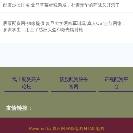
配资炒股排名 盒马草莓蛋糕齁咸，朴素无华的商战又开演了
股票配资网-独家提供 复旦大学硬核军训玩“真人CS”走红网络，
参训学生：用上了感应头盔和激光镭射枪
线上配资开户
新股配资服务
正规配资平
论坛
官网
台
友情链接：
Powered by
嘉正网
RSS地图
HTML地图