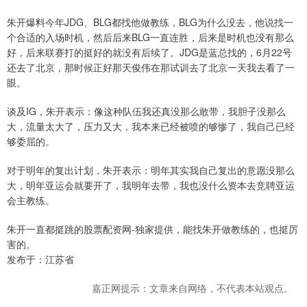
朱开爆料今年JDG、BLG都找他做教练，BLG为什么没去，他说找一
个合适的入场时机，然后后来BLG一直连胜，后来是时机也没有那么
好，后来联赛打的挺好的就没有后续了。JDG是蓝总找的，6月22号
还去了北京，那时候正好那天俊伟在那试训去了北京一天我去看了一
眼。
谈及IG，朱开表示：像这种队伍我还真没那么敢带，我胆子没那么
大，流量太大了，压力又大，我本来已经被喷的够惨了，我自己已经
够委屈的。
对于明年的复出计划，朱开表示：明年其实我自己复出的意愿没那么
大，明年亚运会就要开了，我明年去带，我也没什么资本去竞聘亚运
会主教练。
朱开一直都挺跳的股票配资网-独家提供，能找朱开做教练的，也挺厉
害的。
发布于：江苏省
嘉正网提示：文章来自网络，不代表本站观点。