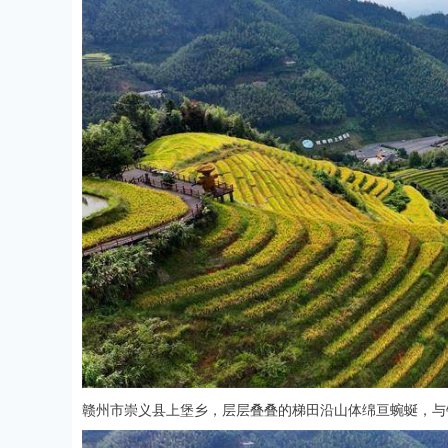
赣州市崇义县上堡乡，层层叠叠的梯田沿山体绵亘蜿蜒，与