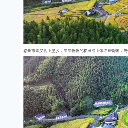
赣州市崇义县上堡乡，层层叠叠的梯田沿山体绵亘蜿蜒，与