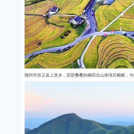
赣州市崇义县上堡乡，层层叠叠的梯田沿山体绵亘蜿蜒，与