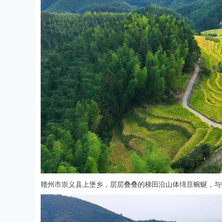
赣州市崇义县上堡乡，层层叠叠的梯田沿山体绵亘蜿蜒，与