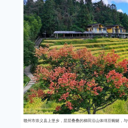
赣州市崇义县上堡乡，层层叠叠的梯田沿山体绵亘蜿蜒，与