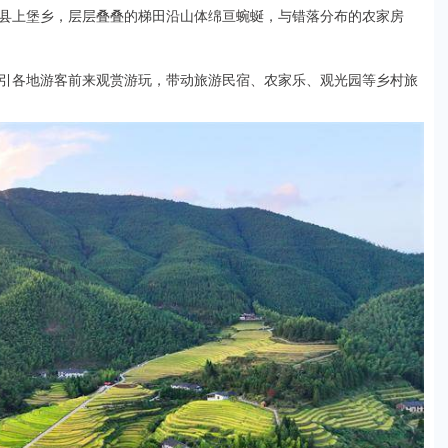
义县上堡乡，层层叠叠的梯田沿山体绵亘蜿蜒，与错落分布的农家房
引各地游客前来观赏游玩，带动旅游民宿、农家乐、观光园等乡村旅