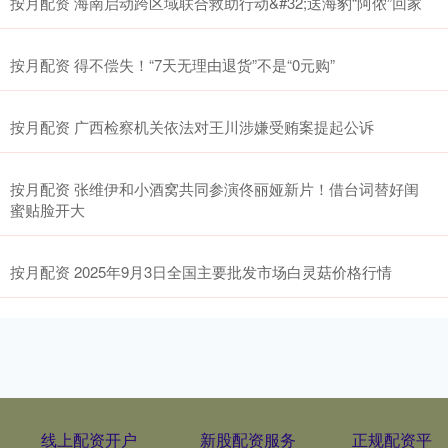
按月配资 海南启动跨区域联合救助行动&#32;送海豹“阿侬”回家
按月配资 得不偿失！“7天无理由退货”不是“0元购”
按月配资 广西检察机关依法对王川涉嫌受贿案提起公诉
按月配资 张维伊和小酒窝共同参演佟丽娅新片！借台词替好闺
蜜贴脸开大
按月配资 2025年9月3日全国主要批发市场白灵菇价格行情
线上配资开户
新股配资服务
正规配资平