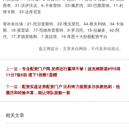
西奇、31-沃伊沃达、6-卡奎雷特、23-佩罗内、20-巴图里纳、11-杜
维卡斯、33-达库尼亚
替补未出场：21-托尔奎斯特、22-维戈里托、44-察夫利纳、34-卡洛
斯、18-莫雷诺、77-范德布雷普特、8-罗贝托、15-拉赫多、42-阿
代、17-罗德里格斯、7-莫拉塔、19-库恩十大炒股配资平台
嘉正网提示：文章来自网络，不代表本站观点。
上一篇：
专业配资门户网 发挥还行赢球不够！波杰姆斯基8中5得
11分7板6助 揽下1抢断1盖帽
下一篇：
配资实盘证券配资门户 比利奇力挺图多尔执教热刺：他
履历和经验丰富，能让球队面貌一新
相关文章