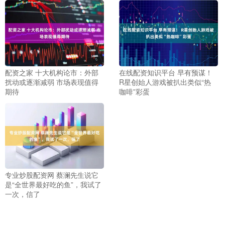
配资之家 十大机构论市：外部
在线配资知识平台 早有预谋！
扰动或逐渐减弱 市场表现值得
R星创始人游戏被扒出类似“热
期待
咖啡”彩蛋
专业炒股配资网 蔡澜先生说它
是“全世界最好吃的鱼”，我试了
一次，信了