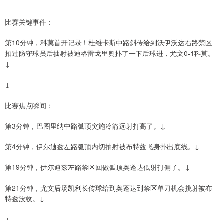
比赛关键事件：
第10分钟，科莫首开记录！杜维卡斯中路斜传给到沃伊沃达右路禁区
扣过防守球员后抽射被迪格雷戈里奥扑了一下后球进，尤文0-1科莫。
↓
↓
比赛焦点瞬间：
第3分钟，巴图里纳中路弧顶突施冷箭远射打高了。↓
第4分钟，伊尔迪兹左路弧顶内切抽射被布特兹飞身扑出底线。↓
第19分钟，伊尔迪兹左路禁区回做弧顶奥蓬达低射打偏了。↓
第21分钟，尤文后场凯利长传球给到奥蓬达到禁区单刀机会挑射被布
特兹没收。↓
↓