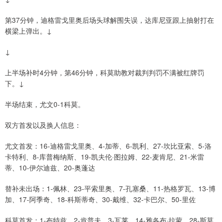
第37分钟，迪格雷戈里奥后场头球解围失误，达库尼亚跟上抽射打在
横梁上弹出。↓
↓
上半场补时4分钟，第46分钟，科莫助教对裁判判罚不满被红牌罚
下。↓
半场结束，尤文0-1科莫。
双方首发以及换人信息：
尤文首发：16-迪格雷戈里奥、4-加蒂、6-凯利、27-坎比亚索、5-洛
卡特利、8-库普梅纳斯、19-凯夫伦·图拉姆、22-麦肯尼、21-米雷
蒂、10-伊尔迪兹、20-奥蓬达
替补未出场：1-佩林、23-平索里奥、7-孔塞桑、11-热格罗瓦、13-博
加、17-阿季奇、18-科斯蒂奇、30-戴维、32-卡巴尔、50-里佐
科莫首发：1-布特兹、2-肯普夫、3-瓦莱、14-雅各布·拉蒙、28-斯莫