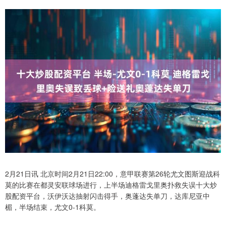
2月21日讯 北京时间2月21日22:00，意甲联赛第26轮尤文图斯迎战科
莫的比赛在都灵安联球场进行，上半场迪格雷戈里奥扑救失误十大炒
股配资平台，沃伊沃达抽射闪击得手，奥蓬达失单刀，达库尼亚中
楣，半场结束，尤文0-1科莫。