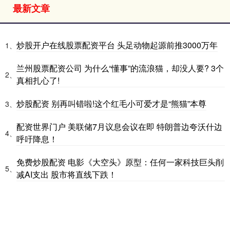
最新文章
炒股开户在线股票配资平台 头足动物起源前推3000万年
1、
兰州股票配资公司 为什么“懂事”的流浪猫，却没人要? 3个
2、
真相扎心了!
炒股配资 别再叫错啦!这个红毛小可爱才是“熊猫”本尊
3、
配资世界门户 美联储7月议息会议在即 特朗普边夸沃什边
4、
呼吁降息！
免费炒股配资 电影《大空头》原型：任何一家科技巨头削
5、
减AI支出 股市将直线下跌！